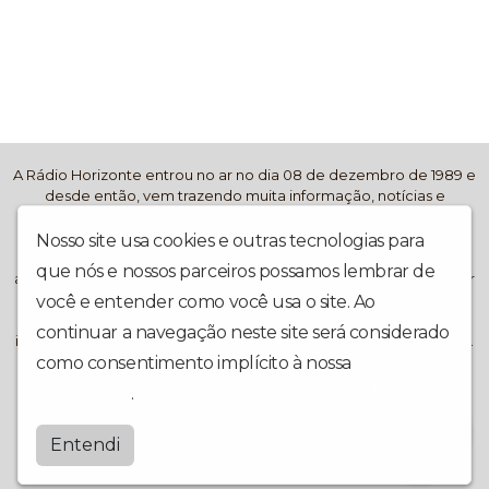
A Rádio Horizonte entrou no ar no dia 08 de dezembro de 1989 e
desde então, vem trazendo muita informação, notícias e
entretenimento aos seus ouvintes. Atualmente a emissora
ganhou mais dinamismo ainda e modernidade. Transmitindo
Nosso site usa cookies e outras tecnologias para
também, com imagens através de câmeras e equipamentos de
que nós e nossos parceiros possamos lembrar de
alta qualidade, pelo site e no canal no Youtube. Além de interagir
com os ouvintes, em todas as plataformas e redes sociais ! De
você e entender como você usa o site. Ao
Capão da Canoa, no litoral norte gaúcho, para o Mundo, via
continuar a navegação neste site será considerado
internet! Fale: WhatsApp 51 994 53 4070 Horizonte Radio e TV, Av.
Paraguassu 1060, Zona Nova, Capão da Canoa, RS, Cep: 95555-
como consentimento implícito à nossa
política de
000, FONE: (51) 3625 - 2300
privacidade
.
Radiohorizonte
Entendi
by
BRASCAST